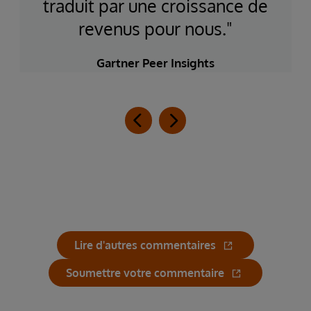
sance de
déployez vos application
us."
vitesse grand v"
ts
Gartner Peer Insights
Lire d'autres commentaires
Soumettre votre commentaire