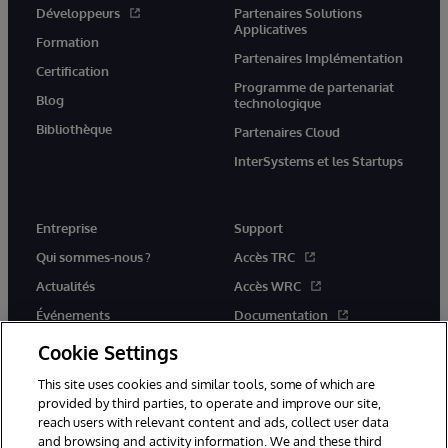
Développeurs
Partenaires Solutions
Applicatives
Formation
Partenaires Implémentation
Certification
Programme de partenariat
Blog
technologique
Bibliothèque
Partenaires Cloud
InterSystems et les Startups
Entreprise
Support
Qui sommes-nous ?
Accès TRC
Actualités
Accès WRC
Événements
Documentation
Rejoignez-nous
Actualités produits et alertes
Cookie Settings
This site uses cookies and similar tools, some of which are
provided by third parties, to operate and improve our site,
reach users with relevant content and ads, collect user data
and browsing and activity information. We and these third