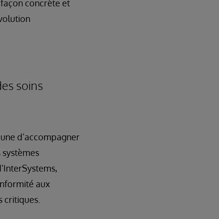
 façon concrète et
volution
des soins
ommune d’accompagner
s systèmes
d’InterSystems,
onformité aux
 critiques.