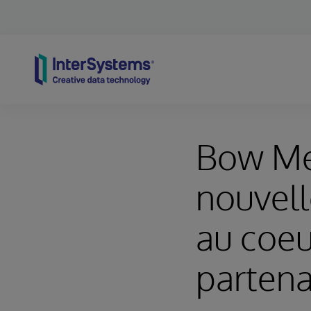
Skip to content
Bow Med
nouvell
au coeur
partena