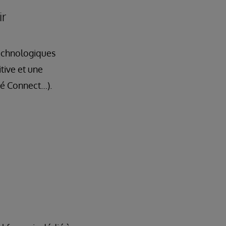
ir
technologiques
tive et une
té Connect…).