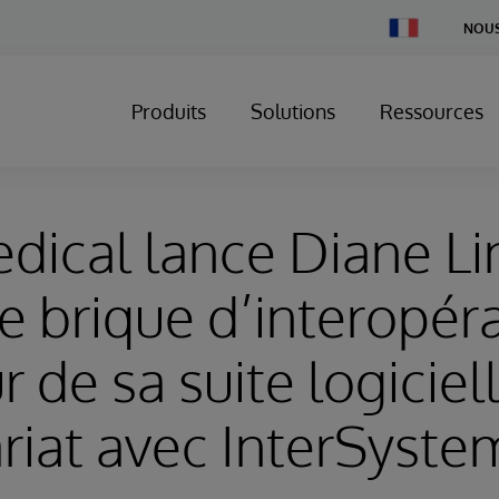
Change
NOUS
Country
Produits
Solutions
Ressources
ical lance Diane Lin
e brique d’interopéra
 de sa suite logiciel
riat avec InterSyste