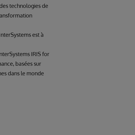
 des technologies de
transformation
 InterSystems est à
InterSystems IRIS for
rmance, basées sur
onnes dans le monde