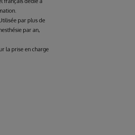
l français dédié à
mation.
tilisée par plus de
nesthésie par an,
ur la prise en charge