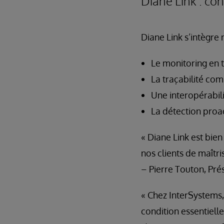
Diane Link : con
Diane Link s’intègre 
Le monitoring en 
La traçabilité com
Une interopérabili
La détection proa
« Diane Link est bie
nos clients de maîtri
– Pierre Touton, Pr
« Chez InterSystems,
condition essentielle