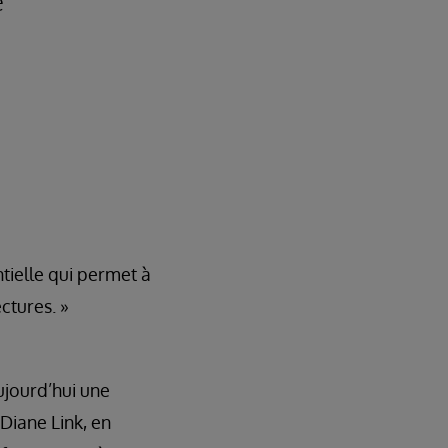
e
tielle qui permet à
ctures. »
ujourd’hui une
 Diane Link, en