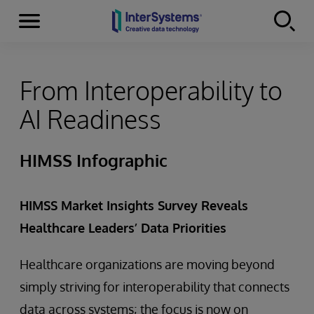
Menu
Skip to content
From Interoperability to
AI Readiness
HIMSS Infographic
HIMSS Market Insights Survey Reveals
Healthcare Leaders’ Data Priorities
Healthcare organizations are moving beyond
simply striving for interoperability that connects
data across systems; the focus is now on