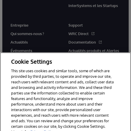
InterSystems et les Startups
Entreprise
Support
Qui sommes-nous ?
WRC Direct
Actualités
Documentation
Événements
Actualités produits et Alertes
Rejoignez-nous
Cookie Settings
This site uses cookies and similar tools, some of which are
provided by third parties, to operate and improve our site,
reach users with relevant content and ads, collect user data
and browsing and activity information. We and these third
parties use the information collected to enable certain
© 1996-2026 InterSystems Corporation, Cambridge, MA. Tous droits
features and functionality, analyze and improve
réservés.
performance, understand more about users and their
interactions with our site, provide personalized user
Mentions légales
experiences, and reach users with more relevant content
Déclaration de confidentialité d'InterSystems Corporation
Garantie
and ads. You can review and change your preferences for
Accessibilité
certain cookies on our site, by clicking Cookie Settings.