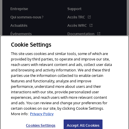
Entreprise
Support
Qui sommes-nous ?
Accès TRC
Actualités
Accès WRC
Événements
Documentation
Rejoignez-nous
Actualités produits et alertes
Cookie Settings
This site uses cookies and similar tools, some of which are
provided by third parties, to operate and improve our site,
reach users with relevant content and ads, collect user data
and browsing and activity information. We and these third
parties use the information collected to enable certain
© 1996-2026 InterSystems Corporation, Boston, MA. Tous droits
features and functionality, analyze and improve
réservés.
performance, understand more about users and their
interactions with our site, provide personalized user
Mentions légales
experiences, and reach users with more relevant content
Déclaration de confidentialité d'InterSystems Corporation
Garantie
and ads. You can review and change your preferences for
Accessibilité
certain cookies on our site, by clicking Cookie Settings.
More info:
Privacy Policy
Cookies Settings
Accept All Cookies