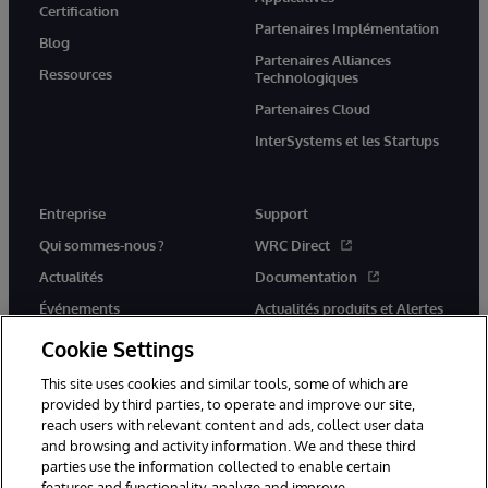
Certification
Partenaires Implémentation
Blog
Partenaires Alliances
Ressources
Technologiques
Partenaires Cloud
InterSystems et les Startups
Entreprise
Support
Qui sommes-nous ?
WRC Direct
Actualités
Documentation
Événements
Actualités produits et Alertes
Rejoignez-nous
Cookie Settings
This site uses cookies and similar tools, some of which are
provided by third parties, to operate and improve our site,
reach users with relevant content and ads, collect user data
and browsing and activity information. We and these third
parties use the information collected to enable certain
© 1996-2026 InterSystems Corporation, Cambridge, MA. Tous droits
features and functionality, analyze and improve