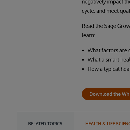
negatively impact the
cycle, and meet qual
Read the Sage Growt
learn:
What factors are 
What a smart healt
How a typical heal
Download the Whi
RELATED TOPICS
HEALTH & LIFE SCIEN