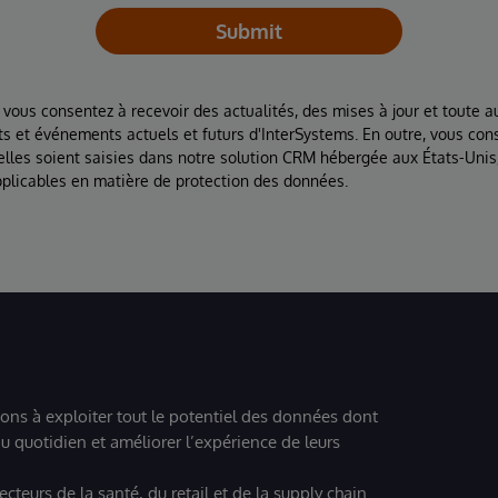
Submit
 vous consentez à recevoir des actualités, des mises à jour et toute au
ts et événements actuels et futurs d'InterSystems. En outre, vous con
lles soient saisies dans notre solution CRM hébergée aux États-Unis
plicables en matière de protection des données.
ions à exploiter tout le potentiel des données dont
u quotidien et améliorer l’expérience de leurs
teurs de la santé, du retail et de la supply chain.