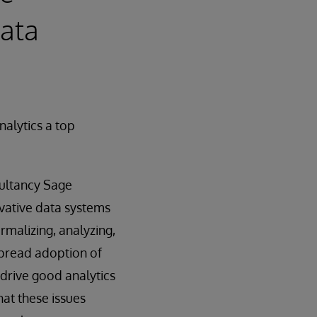
data
nalytics a top
ultancy Sage
vative data systems
rmalizing, analyzing,
spread adoption of
o drive good analytics
hat these issues