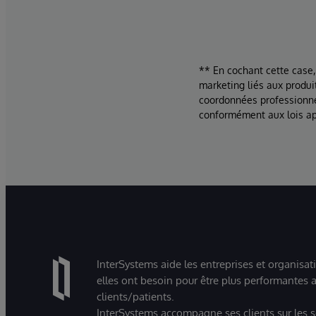
** En cochant cette case,
marketing liés aux produi
coordonnées professionne
conformément aux lois ap
InterSystems aide les entreprises et organisat
elles ont besoin pour être plus performantes a
clients/patients.
InterSystems accompagne ses clients sur les sec