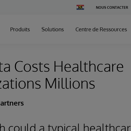
Change
NOUS CONTACTER
Country
Produits
Solutions
Centre de Ressources
a Costs Healthcare
ations Millions
artners
could a typical healthca