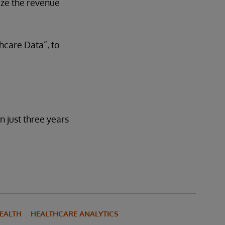
mize the revenue
hcare Data”, to
n just three years
HEALTH
HEALTHCARE ANALYTICS