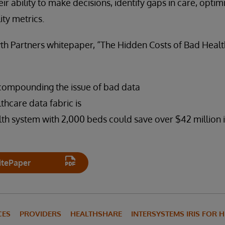
ir ability to make decisions, identify gaps in care, opti
ity metrics.
h Partners whitepaper, “The Hidden Costs of Bad Healt
compounding the issue of bad data
hcare data fabric is
th system with 2,000 beds could save over $42 million i
tePaper
CES
PROVIDERS
HEALTHSHARE
INTERSYSTEMS IRIS FOR 