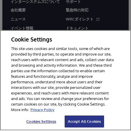
インターシステムズについて
サポート
会社概要
緊急時の対応
ニュース
WRCダイレクト
イベント情報
ドキュメント
採用情報
製品に関するアラート＆
Cookie Settings
アドバイザリー
This site uses cookies and similar tools, some of which are
provided by third parties, to operate and improve our site,
reach users with relevant content and ads, collect user data
and browsing and activity information. We and these third
parties use the information collected to enable certain
features and functionality, analyze and improve
performance, understand more about users and their
© 1996-2026Y InterSystems Corporation, Boston, MA. All Rights
Reserved.
interactions with our site, provide personalized user
experiences, and reach users with more relevant content
お知らせ／ご利用規約
プライバシーステートメント
and ads. You can review and change your preferences for
保証について
アクセシビリティ
certain cookies on our site, by clicking Cookie Settings.
More info:
Privacy Policy
Cookies Settings
Accept All Cookies