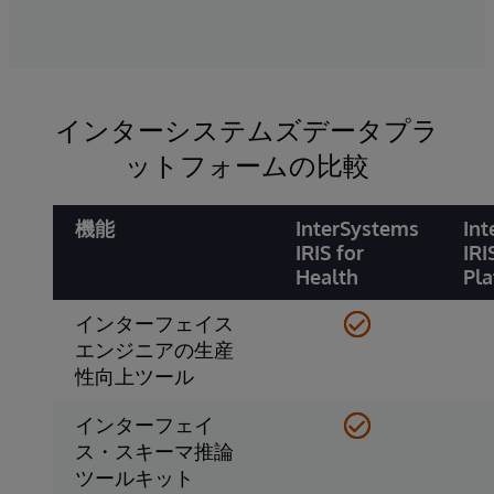
かじめ構築された拡張可能な変換を提供します。
インターシステムズデータプラ
ットフォームの比較
機能
InterSystems
Int
IRIS for
IRI
Health
Pl
インターフェイス
エンジニアの生産
性向上ツール
インターフェイ
ス・スキーマ推論
ツールキット