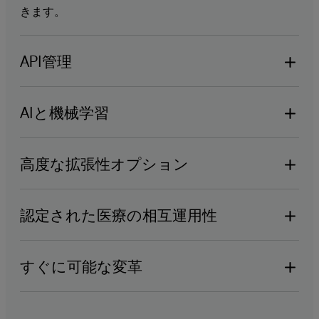
きます。
API管理
InterSystems IRIS for Healthは、初期計画・設計、
実装・テスト、展開・運用、バージョン管理・廃止
AIと機械学習
に至るまで、完全なAPIのライフサイクル管理機能
高度な統合機能により、Apache SparkやKNIMEな
を提供します。
どの一般的な機械学習環境に接続することができま
高度な拡張性オプション
す。
InterSystems IRIS for Healthは、垂直方向および水
平方向の大規模な拡張性を備え、クラウド展開にも
認定された医療の相互運用性
対応しており、ビッグデータアプリケーションに最
FHIR、HL7 V2、IHE、その他の相互運用性の標準や
適です。
プロトコルを厚くサポートすることで、継続したケ
すぐに可能な変革
ア全体の相互運用性とワークフローの改善を実現し
正規化された医療メッセージモデルは、現代の標準
ます。
的なデータ表現とレガシーデータ表現の間で、あら