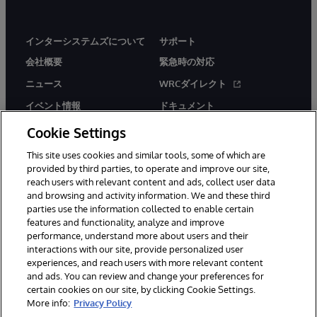
インターシステムズについて
サポート
会社概要
緊急時の対応
ニュース
WRCダイレクト
イベント情報
ドキュメント
採用情報
製品に関するアラート＆
Cookie Settings
アドバイザリー
This site uses cookies and similar tools, some of which are
provided by third parties, to operate and improve our site,
reach users with relevant content and ads, collect user data
and browsing and activity information. We and these third
parties use the information collected to enable certain
features and functionality, analyze and improve
© 1996-2026Y InterSystems Corporation, Boston, MA. All Rights
performance, understand more about users and their
Reserved.
interactions with our site, provide personalized user
experiences, and reach users with more relevant content
お知らせ／ご利用規約
プライバシーステートメント
and ads. You can review and change your preferences for
保証について
アクセシビリティ
certain cookies on our site, by clicking Cookie Settings.
More info:
Privacy Policy