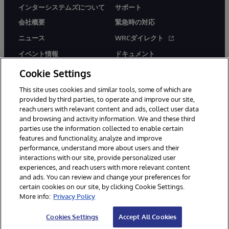
インターシステムズについて
サポート
会社概要
緊急時の対応
ニュース
WRCダイレクト
イベント情報
ドキュメント
採用情報
製品に関するアラート＆
Cookie Settings
アドバイザリー
This site uses cookies and similar tools, some of which are
provided by third parties, to operate and improve our site,
reach users with relevant content and ads, collect user data
and browsing and activity information. We and these third
parties use the information collected to enable certain
features and functionality, analyze and improve
© 1996-2026Y InterSystems Corporation, Boston, MA. All Rights
performance, understand more about users and their
Reserved.
interactions with our site, provide personalized user
experiences, and reach users with more relevant content
お知らせ／ご利用規約
プライバシーステートメント
and ads. You can review and change your preferences for
保証について
アクセシビリティ
certain cookies on our site, by clicking Cookie Settings.
More info:
Privacy Policy
Cookies Settings
Accept All Cookies