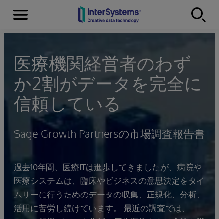
Menu
Skip to content
医療機関経営者のわず
か2割がデータを完全に
信頼している
Sage Growth Partnersの市場調査報告書
過去10年間、医療ITは進歩してきましたが、病院や
医療システムは、臨床やビジネスの意思決定をタイ
ムリーに行うためのデータの収集、正規化、分析、
活用に苦労し続けています。 最近の調査では、