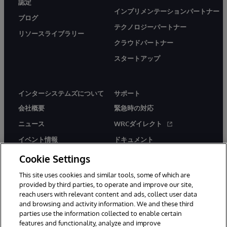
認定
インプリメンテーションパートナー
ブログ
テクノロジーパートナー
リソースライブラリー
クラウドパートナー
スタートアップ
インターシステムズについて
サポート
会社概要
緊急時の対応
ニュース
WRCダイレクト
イベント情報
ドキュメント
採用情報
製品に関するアラート＆
Cookie Settings
アドバイザリー
This site uses cookies and similar tools, some of which are
provided by third parties, to operate and improve our site,
reach users with relevant content and ads, collect user data
and browsing and activity information. We and these third
parties use the information collected to enable certain
features and functionality, analyze and improve