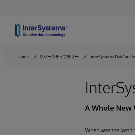
Skip to content
Home
リソースライブラリー
InterSystems TrakCare As
InterSy
A Whole New 
When was the last ti