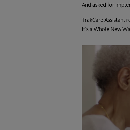
And asked for imple
TrakCare Assistant r
It’s a Whole New Wa