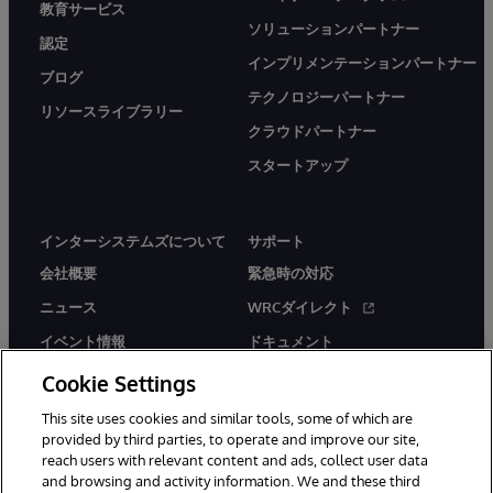
教育サービス
ソリューションパートナー
認定
インプリメンテーションパートナー
ブログ
テクノロジーパートナー
リソースライブラリー
クラウドパートナー
スタートアップ
インターシステムズについて
サポート
会社概要
緊急時の対応
ニュース
WRCダイレクト
イベント情報
ドキュメント
採用情報
製品に関するアラート＆
Cookie Settings
アドバイザリー
This site uses cookies and similar tools, some of which are
provided by third parties, to operate and improve our site,
reach users with relevant content and ads, collect user data
and browsing and activity information. We and these third