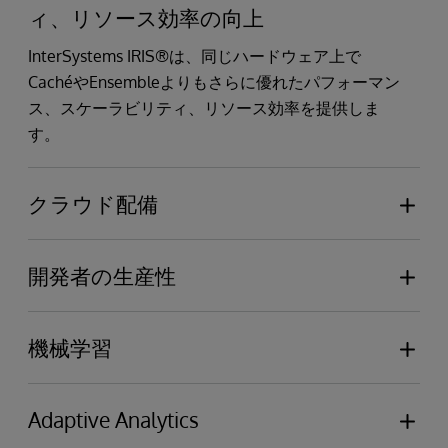
ィ、リソース効率の向上
InterSystems IRIS®は、同じハードウェア上で
CachéやEnsembleよりもさらに優れたパフォーマン
ス、スケーラビリティ、リソース効率を提供しま
す。
クラウド配備
InterSystems IRISを使えば、AWS、GCP、Azure、
TenCentなどのパブリック・クラウド、プライベー
開発者の生産性
ト・クラウド、ハイブリッド環境で、アプリケーシ
InterSystems IRIS は、VS Code IDE をサポートし、
ョンを簡単に展開、構成、管理することができま
Python (サーバサイドとクライアントサイドの両
機械学習
す。
方)、Java、C#、Node.js を含むさまざまな開発言語
IntegratedML®は、InterSystems IRISの新機能で、
をサポートしており、アプリケーション開発者の生
SQL開発者がわずかなSQLライクなコマンドで機械
Adaptive Analytics
産性を向上させます。 InterSystems IRIS のすべて
学習モデルを簡単に開発することができます。 機械
の機能は、Python および ObjectScript を介して呼