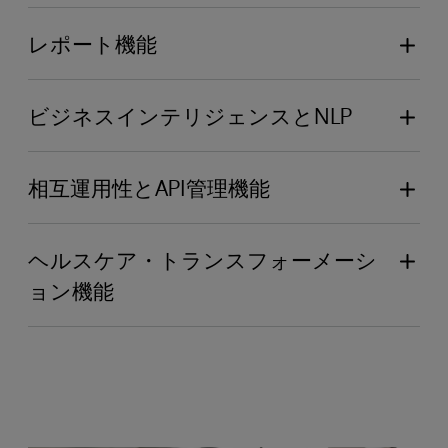
当社の新しいAdaptive Analytics機能は、
学習モデルをアプリケーションやプロダクションに
び出すことができ、既存の Python 開発者は、現在
InterSystems IRISと一般的なビジネス・インテリジ
レポート機能
シームレスに組み込み、イベントやトランザクショ
のスキルで洗練された InterSystems IRIS アプリケ
ェンス（BI）や人工知能（AI）のクライアント・ツ
ンに応じてリアルタイムに実行することで、アプリ
ーションを開発および保守することができます。
当社の新しい埋め込みレポートは、カスタマイズ可
ールとの間にビジネス指向の仮想データ・レイヤー
ケーションを機械学習を活用したインテリジェント
能でピクセル単位の完璧なレポート、および配信機
ビジネスインテリジェンスとNLP
を提供し、データ・スチュワードやビジネス・ユー
なアプリケーションに変えることができます。
能をユーザーに提供します。
ザーがITに頼ることなく、より簡単にデータを探
ビジネス・インテリジェンスと自然言語処理の機能
索・分析できるようにします。
が拡張され、InterSystems IRISに搭載されていま
相互運用性とAPI管理機能
す。
InterSystems IRISには、Ensembleの既存の機能に
加えて、フル・ライフサイクルのAPI管理機能を含
ヘルスケア・トランスフォーメーシ
む多くの新機能と拡張機能が含まれています。 プロ
ョン機能
ダクションエクステンション（PEX）は、Java
InterSystems IRIS for Healthは、InterSystems IRIS
や.NETで記述された標準またはカスタムの相互運用
を拡張したもので、FHIR、HL7、DICOM、X12、
性コンポーネントをランタイムに呼び出すことを可
CDA、およびさまざまなIHEプロファイルをサポー
能にします。 Kafkaとの直接連携により、高性能な
トし、さまざまなフォーマットやシステム間でヘル
リアルタイムストリーミングアプリケーションをサ
スケア・データを変換する強力な機能を備えていま
ポートします。