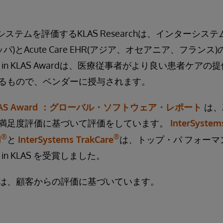
テムを評価するKLAS Researchは、インターシステムズを
ーロッパ)とAcute Care EHR(アジア、オセアニア、フラ
t in KLAS Awardは、医療従事者がより良い患者ケア
るもので、ベンダーに授与されます。
n KLAS Award ：グローバル・ソフトウェア・レポート
は、
満足度評価に基づいて評価をしています。
InterSystem
®
®
d
と
InterSystems TrakCare
は、トップ・パ フォーマ
 in KLAS を受賞しました。
は、顧客からの評価に基づいています。