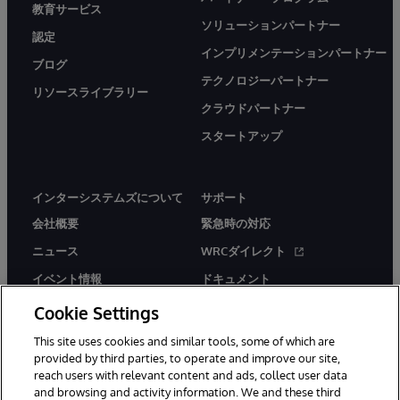
教育サービス
ソリューションパートナー
認定
インプリメンテーションパートナー
ブログ
テクノロジーパートナー
リソースライブラリー
クラウドパートナー
スタートアップ
インターシステムズについて
サポート
会社概要
緊急時の対応
ニュース
WRCダイレクト
イベント情報
ドキュメント
採用情報
製品に関するアラート＆
Cookie Settings
アドバイザリー
This site uses cookies and similar tools, some of which are
provided by third parties, to operate and improve our site,
reach users with relevant content and ads, collect user data
and browsing and activity information. We and these third