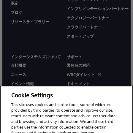
認定
インプリメンテーションパートナー
ブログ
テクノロジーパートナー
リソースライブラリー
クラウドパートナー
スタートアップ
インターシステムズについて
サポート
会社概要
緊急時の対応
ニュース
WRCダイレクト
イベント情報
ドキュメント
採用情報
製品に関するアラート＆
Cookie Settings
アドバイザリー
This site uses cookies and similar tools, some of which are
provided by third parties, to operate and improve our site,
reach users with relevant content and ads, collect user data
and browsing and activity information. We and these third
parties use the information collected to enable certain
features and functionality, analyze and improve