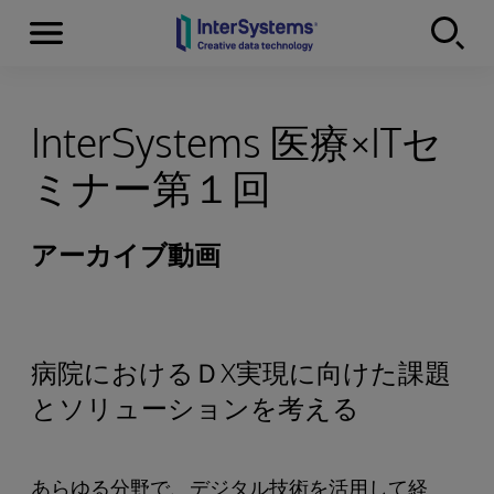
Menu
Skip to content
InterSystems 医療×ITセ
ミナー第１回
アーカイブ動画
病院におけるＤX実現に向けた課題
とソリューションを考える
あらゆる分野で、デジタル技術を活用して経