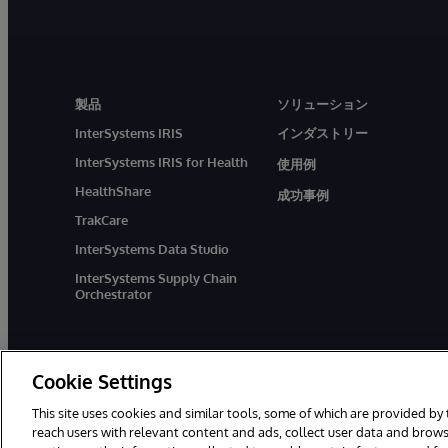
製品
ソリューション
InterSystems IRIS
インダストリー
InterSystems IRIS for Health
使用例
HealthShare
成功事例
TrakCare
InterSystems Data Studio
InterSystems Supply Chain
Orchestrator
Cookie Settings
This site uses cookies and similar tools, some of which are provided by 
reach users with relevant content and ads, collect user data and brows