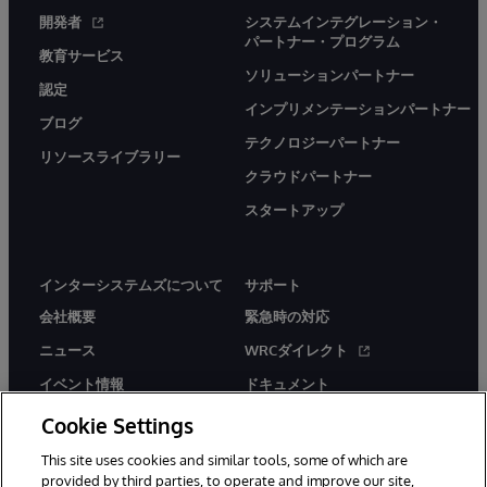
開発者
システムインテグレーション・
パートナー・プログラム
教育サービス
ソリューションパートナー
認定
インプリメンテーションパートナー
ブログ
テクノロジーパートナー
リソースライブラリー
クラウドパートナー
スタートアップ
インターシステムズについて
サポート
会社概要
緊急時の対応
ニュース
WRCダイレクト
イベント情報
ドキュメント
採用情報
製品に関するアラート＆
Cookie Settings
アドバイザリー
This site uses cookies and similar tools, some of which are
provided by third parties, to operate and improve our site,