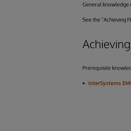
General knowledge o
See the “Achieving Pr
Achieving
Prerequisite knowled
InterSystems EM