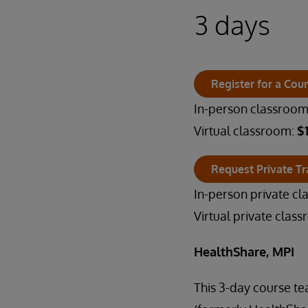
3 days
Register for a Cou
In-person classroo
Virtual classroom:
$
Request Private Tr
In-person private c
Virtual private clas
HealthShare, MPI
This 3-day course te