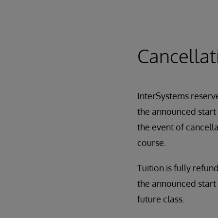
Data Source Onboard
Data Flow
Utility Programs
Cancellat
InterSystems reserves
the announced start d
the event of cancell
course.
Tuition is fully refun
the announced start 
future class.