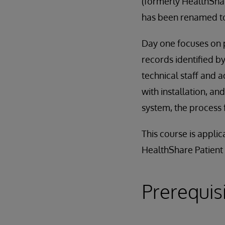
(formerly HealthShar
has been renamed to 
Day one focuses on p
records identified b
technical staff and 
with installation, an
system, the process 
This course is appli
HealthShare Patient I
Prerequis