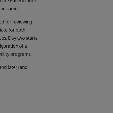
hare Patient Index
the same.
ed for reviewing
iate for both
ues. Day two starts
iguration of a
tility programs.
and later) and