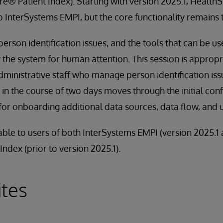
e® Patient Index). Starting with version 2025.1, HealthS
InterSystems EMPI, but the core functionality remains 
erson identification issues, and the tools that can be us
y the system for human attention. This session is appropr
administrative staff who manage person identification iss
d in the course of two days moves through the initial conf
for onboarding additional data sources, data flow, and u
cable to users of both InterSystems EMPI (version 2025.1 
ndex (prior to version 2025.1).
ites