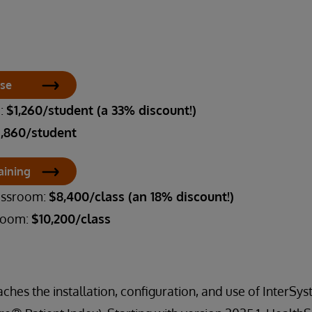
rse
m:
$1,260/student (a 33% discount!)
1,860/student
aining
lassroom:
$8,400/class (an 18% discount!)
sroom:
$10,200/class
aches the installation, configuration, and use of InterS