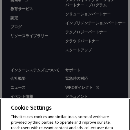
パートナー・プログラム
教育サービス
ソリューションパートナー
認定
インプリメンテーションパートナー
ブログ
テクノロジーパートナー
リソースライブラリー
クラウドパートナー
スタートアップ
インターシステムズについて
サポート
会社概要
緊急時の対応
ニュース
WRCダイレクト
イベント情報
ドキュメント
採用情報
製品に関するアラート＆
Cookie Settings
アドバイザリー
This site uses cookies and similar tools, some of which are
provided by third parties, to operate and improve our site,
reach users with relevant content and ads, collect user data