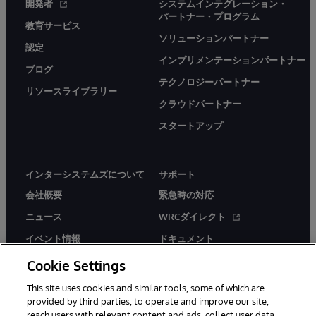
開発者
システムインテグレーション・
パートナー・プログラム
教育サービス
ソリューションパートナー
認定
インプリメンテーションパートナー
ブログ
テクノロジーパートナー
リソースライブラリー
クラウドパートナー
スタートアップ
インターシステムズについて
サポート
会社概要
緊急時の対応
ニュース
WRCダイレクト
イベント情報
ドキュメント
採用情報
製品に関するアラート＆
Cookie Settings
アドバイザリー
This site uses cookies and similar tools, some of which are
provided by third parties, to operate and improve our site,
reach users with relevant content and ads, collect user data