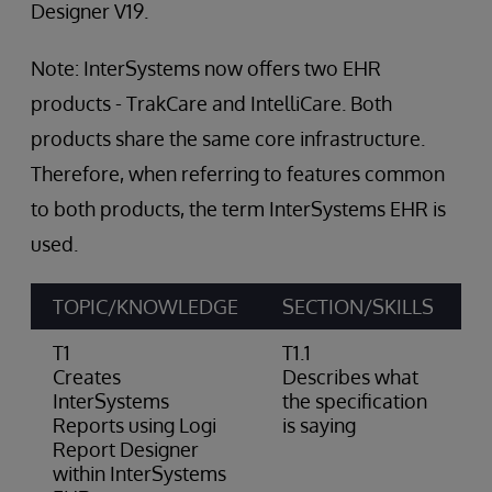
Designer V19.
Note: InterSystems now offers two EHR
products - TrakCare and IntelliCare. Both
products share the same core infrastructure.
Therefore, when referring to features common
to both products, the term InterSystems EHR is
used.
TOPIC/KNOWLEDGE
SECTION/SKILLS
A
T1
T1.1
Creates
Describes what
InterSystems
the specification
Reports using Logi
is saying
Report Designer
within InterSystems