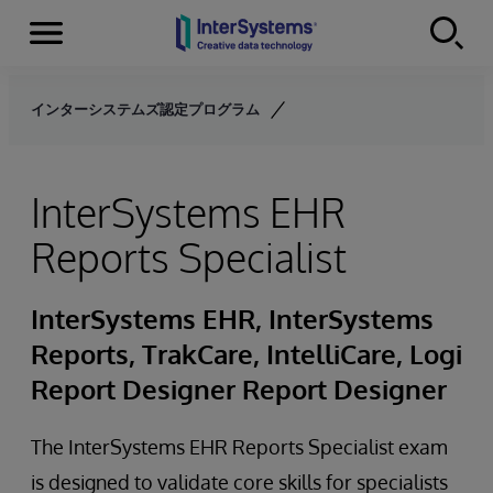
Menu
Skip to content
インターシステムズ認定プログラム
InterSystems EHR
Reports Specialist
InterSystems EHR, InterSystems
Reports, TrakCare, IntelliCare, Logi
Report Designer Report Designer
The InterSystems EHR Reports Specialist exam
is designed to validate core skills for specialists