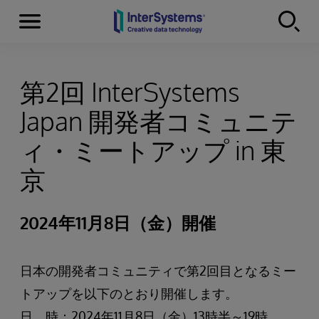
Menu
Skip to content
第2回 InterSystems
Japan 開発者コミュニテ
ィ・ミートアップ in 東
京
2024年11月8日（金）開催
日本の開発者コミュニティで第2回目となるミー
トアップを以下のとおり開催します。
日 時：2024年11月8日（金）13時半～19時