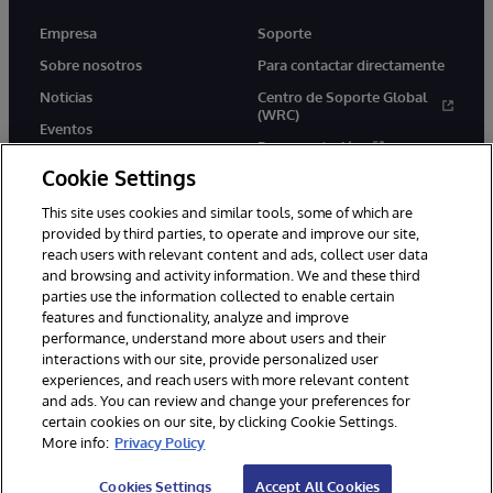
Empresa
Soporte
Sobre nosotros
Para contactar directamente
Noticias
Centro de Soporte Global
(WRC)
Eventos
Documentación
Empleo
Cookie Settings
Product Alerts &amp;
Advisories
This site uses cookies and similar tools, some of which are
provided by third parties, to operate and improve our site,
reach users with relevant content and ads, collect user data
and browsing and activity information. We and these third
parties use the information collected to enable certain
features and functionality, analyze and improve
performance, understand more about users and their
1996-2026 InterSystems Corporation, Boston, MA. Todos los
derechos reservados.
interactions with our site, provide personalized user
experiences, and reach users with more relevant content
Avisos/Términos y condiciones
Declaración de privacidad
and ads. You can review and change your preferences for
Garantía de devolución
Accesibilidad
certain cookies on our site, by clicking Cookie Settings.
More info:
Privacy Policy
Cookies Settings
Accept All Cookies