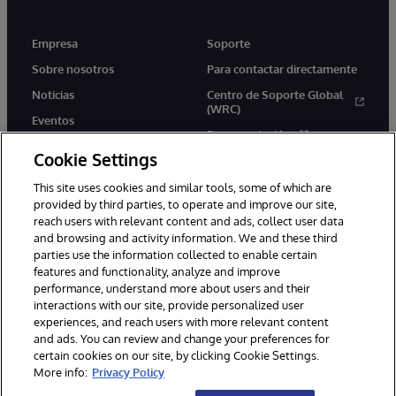
Empresa
Soporte
Sobre nosotros
Para contactar directamente
Noticias
Centro de Soporte Global
(WRC)
Eventos
Documentación
Empleo
Cookie Settings
Product Alerts &amp;
Advisories
This site uses cookies and similar tools, some of which are
provided by third parties, to operate and improve our site,
reach users with relevant content and ads, collect user data
and browsing and activity information. We and these third
parties use the information collected to enable certain
features and functionality, analyze and improve
performance, understand more about users and their
1996-2026 InterSystems Corporation, Boston, MA. Todos los
derechos reservados.
interactions with our site, provide personalized user
experiences, and reach users with more relevant content
Avisos/Términos y condiciones
Declaración de privacidad
and ads. You can review and change your preferences for
Garantía de devolución
Accesibilidad
certain cookies on our site, by clicking Cookie Settings.
More info:
Privacy Policy