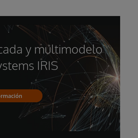
icada y multimodelo
ystems IRIS
ormación