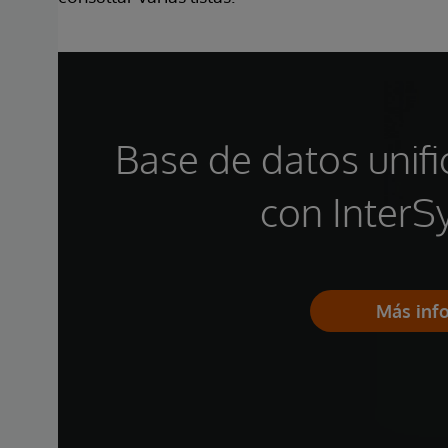
Base de datos unif
con InterS
Más inf