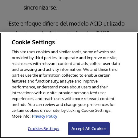
sincronizarse.
Este enfoque difiere del modelo ACID utilizado
en las bases de datos relacionales. BASE
Cookie Settings
prioriza la disponibilidad y la tolerancia a las
This site uses cookies and similar tools, some of which are
particiones sobre la coherencia estricta. En los
provided by third parties, to operate and improve our site,
sistemas BASE, los datos pueden no ser
reach users with relevant content and ads, collect user data
and browsing and activity information. We and these third
inmediatamente coherentes en todos los nodos.
parties use the information collected to enable certain
features and functionality, analyze and improve
Se vuelve consistente con el tiempo. Esta
performance, understand more about users and their
compensación permite mejorar la escalabilidad
interactions with our site, provide personalized user
experiences, and reach users with more relevant content
y el rendimiento en sistemas distribuidos.
and ads. You can review and change your preferences for
certain cookies on our site, by clicking Cookie Settings.
More info:
Privacy Policy
El modelo BASE se adapta a aplicaciones que
pueden tolerar cierto retraso de los datos. Es
Cookies Settings
Accept All Cookies