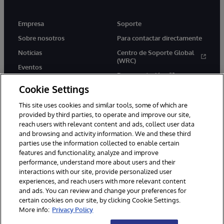
Empresa
Soporte
Sobre nosotros
Para contactar directamente
Noticias
Centro de Soporte Global
(WRC)
Eventos
Documentación
Empleo
Cookie Settings
Product Alerts &amp;
Advisories
This site uses cookies and similar tools, some of which are
provided by third parties, to operate and improve our site,
reach users with relevant content and ads, collect user data
and browsing and activity information. We and these third
parties use the information collected to enable certain
features and functionality, analyze and improve
performance, understand more about users and their
1996-2026 InterSystems Corporation, Boston, MA. Todos los
derechos reservados.
interactions with our site, provide personalized user
experiences, and reach users with more relevant content
Avisos/Términos y condiciones
Declaración de privacidad
and ads. You can review and change your preferences for
Garantía de devolución
Accesibilidad
certain cookies on our site, by clicking Cookie Settings.
More info:
Privacy Policy