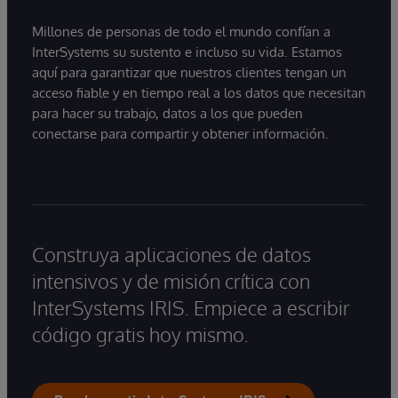
reside en el modelo, sino en proporcionar a
Millones de personas de todo el mundo confían a
estos sistemas acceso a información fiable,
InterSystems su sustento e incluso su vida. Estamos
actualizada y preparada para su uso
aquí para garantizar que nuestros clientes tengan un
empresarial.
acceso fiable y en tiempo real a los datos que necesitan
para hacer su trabajo, datos a los que pueden
conectarse para compartir y obtener información.
Construya aplicaciones de datos
intensivos y de misión crítica con
InterSystems IRIS. Empiece a escribir
código gratis hoy mismo.