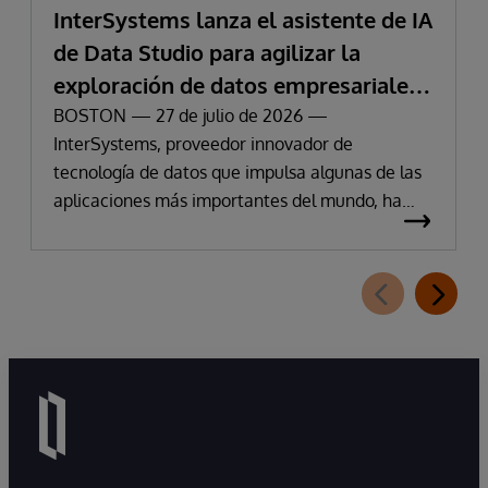
InterSystems lanza el asistente de IA
de Data Studio para agilizar la
exploración de datos empresariales
y la obtención de información
BOSTON — 27 de julio de 2026 —
InterSystems, proveedor innovador de
tecnología de datos que impulsa algunas de las
aplicaciones más importantes del mundo, ha
anunciado hoy la disponibilidad de InterSystems
Data Studio™ AI Assistant, una nueva extensión
para InterSystems Data Studio basada en IA
generativa que permite a las organizaciones
comprender, explorar, consultar y visualizar sus
datos de forma más sencilla mediante
interacciones en lenguaje natural. A medida que
las organizaciones pasan de experimentar con
la IA a utilizarla en entornos de producción,
muchas descubren que la principal dificultad no