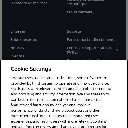
Biblioteca de recursos
Tecnológica
Cloud Partners
Empresa
Soporte
Sobre nosotros
Para contactar directamente
Noticias
Centro de Soporte Global
(WRC)
Eventos
Documentación
Empleo
Cookie Settings
Product Alerts &amp;
Advisories
This site uses cookies and similar tools, some of which are
provided by third parties, to operate and improve our site,
reach users with relevant content and ads, collect user data
and browsing and activity information. We and these third
parties use the information collected to enable certain
features and functionality, analyze and improve
performance, understand more about users and their
1996-2026 InterSystems Corporation, Boston, MA. Todos los
derechos reservados.
interactions with our site, provide personalized user
experiences, and reach users with more relevant content
Avisos/Términos y condiciones
Declaración de privacidad
and ads. You can review and change your preferences for