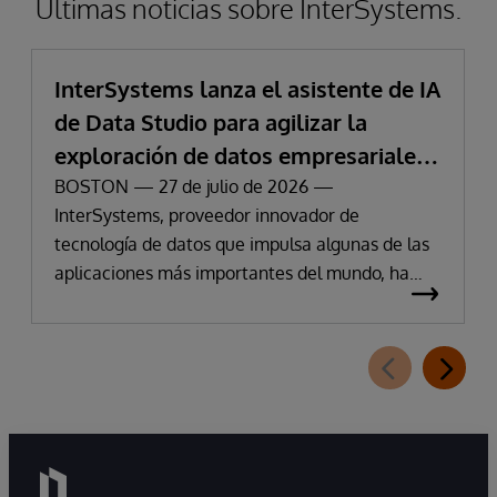
Últimas noticias sobre InterSystems.
InterSystems lanza el asistente de IA
de Data Studio para agilizar la
exploración de datos empresariales
y la obtención de información
BOSTON — 27 de julio de 2026 —
InterSystems, proveedor innovador de
tecnología de datos que impulsa algunas de las
aplicaciones más importantes del mundo, ha
anunciado hoy la disponibilidad de InterSystems
Data Studio™ AI Assistant, una nueva extensión
para InterSystems Data Studio basada en IA
generativa que permite a las organizaciones
comprender, explorar, consultar y visualizar sus
datos de forma más sencilla mediante
interacciones en lenguaje natural. A medida que