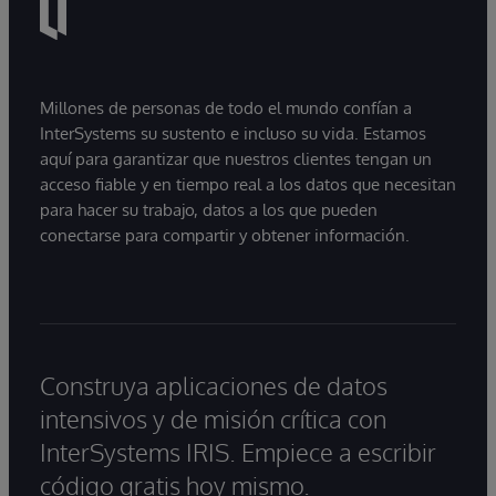
las organizaciones pasan de experimentar con
la IA a utilizarla en entornos de producción,
muchas descubren que la principal dificultad no
reside en el modelo, sino en proporcionar a
Millones de personas de todo el mundo confían a
estos sistemas acceso a información fiable,
InterSystems su sustento e incluso su vida. Estamos
actualizada y preparada para su uso
aquí para garantizar que nuestros clientes tengan un
empresarial.
acceso fiable y en tiempo real a los datos que necesitan
para hacer su trabajo, datos a los que pueden
conectarse para compartir y obtener información.
Construya aplicaciones de datos
intensivos y de misión crítica con
InterSystems IRIS. Empiece a escribir
código gratis hoy mismo.