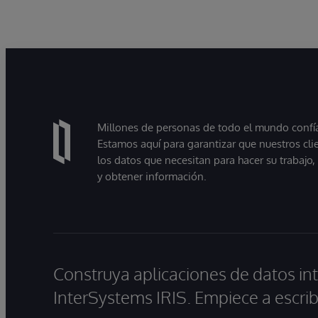
forma más sencilla mediante interacciones
en lenguaje natural. A medida que las
organizaciones pasan de experimentar con
la IA a utilizarla en entornos de producción,
muchas descubren que la principal
dificultad no reside en el modelo, sino en
Millones de personas de todo el mundo confían
proporcionar a estos sistemas acceso a
Estamos aquí para garantizar que nuestros cli
información fiable, actualizada y preparada
los datos que necesitan para hacer su trabajo
para su uso empresarial.
y obtener información.
Construya aplicaciones de datos int
InterSystems IRIS. Empiece a escrib