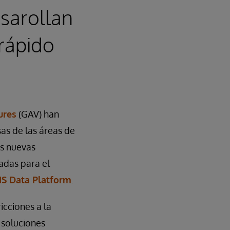
sarollan
 rápido
ures
(GAV) han
s de las áreas de
tas nuevas
adas para el
IS Data Platform
.
icciones a la
 soluciones