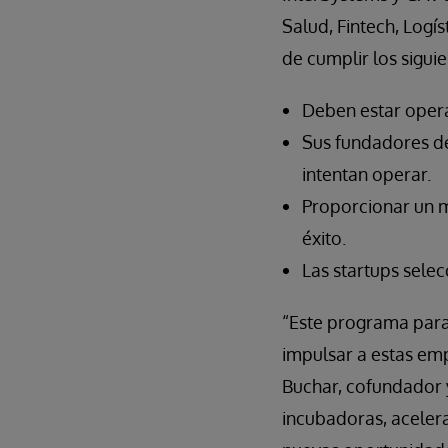
Salud, Fintech, Logís
de cumplir los siguie
Deben estar opera
Sus fundadores de
intentan operar.
Proporcionar un 
éxito.
Las startups sele
“Este programa para
impulsar a estas em
Buchar, cofundador 
incubadoras, aceler