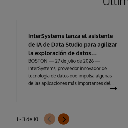
Últim
InterSystems lanza el asistente
de IA de Data Studio para agilizar
la exploración de datos
empresariales y la obtención de
BOSTON — 27 de julio de 2026 —
InterSystems, proveedor innovador de
información
tecnología de datos que impulsa algunas
de las aplicaciones más importantes del
mundo, ha anunciado hoy la disponibilidad
de InterSystems Data Studio™ AI Assistant,
una nueva extensión para InterSystems
Data Studio basada en IA generativa que
1 - 3 de 10
permite a las organizaciones comprender,
explorar, consultar y visualizar sus datos de