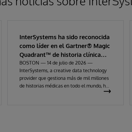
as noticias sobre InterSy
InterSystems ha sido reconocida
como líder en el Gartner® Magic
Quadrant™ de historia clínica
electrónica empresarial
BOSTON — 14 de julio de 2026 —
InterSystems, a creative data technology
provider que gestiona más de mil millones
de historias médicas en todo el mundo, ha
anunciado hoy que ha sido reconocida
como «Líder» de historias clínicas
electrónicas (HCE) en el Magic Quadrant
de Gartner 2026.