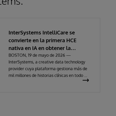
stems.
InterSystems IntelliCare se
convierte en la primera HCE
nativa en IA en obtener la
certificación del Reglamento
BOSTON, 19 de mayo de 2026 —
InterSystems, a creative data technology
Europeo de Dispositivos Médicos
provider cuya plataforma gestiona más de
mil millones de historias clínicas en todo el
mundo, ha anunciado que sus soluciones de
historia clínica electrónica han obtenido la
certificación como productos sanitarios de
clase IIa, del inglés Class IIa Medical
Devices under Regulation (MDR) conforme
al Reglamento (UE) 2017/745 sobre los