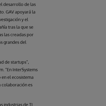
l desarrollo de las
nto. GAV apoyará la
estigación y el
ñía tras la que se
as las creadas por
más grandes del
d de startups”,
m. “En InterSystems
o en el ecosistema
a colaboración es
 industrias de TI