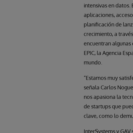
intensivas en datos.
aplicaciones, acceso
planificación de lan
crecimiento, a travé
encuentran algunas 
EPIC, la Agencia Espa
mundo.
“Estamos muy satisf
señala Carlos Nogue
nos apasiona la tecn
de startups que pued
clave, como lo demu
InterSystems y GAV s