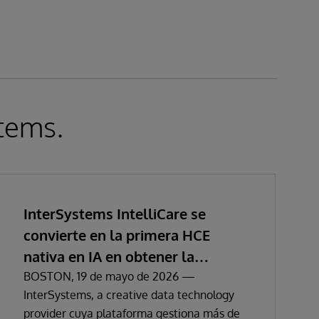
stems.
InterSystems IntelliCare se
convierte en la primera HCE
nativa en IA en obtener la
certificación del Reglamento
BOSTON, 19 de mayo de 2026 —
InterSystems, a creative data technology
Europeo de Dispositivos Médicos
provider cuya plataforma gestiona más de