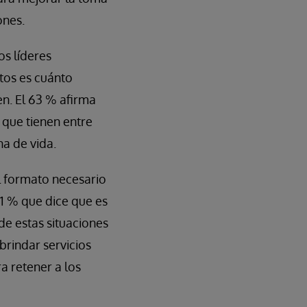
ones.
os líderes
tos es cuánto
en. El 63 % afirma
 que tienen entre
na de vida.
el formato necesario
31 % que dice que es
 de estas situaciones
brindar servicios
a retener a los