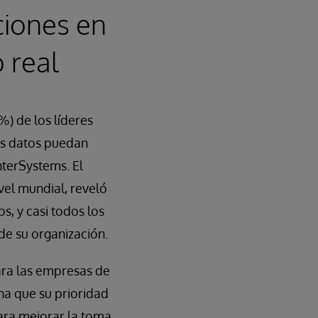
ciones en
 real
) de los líderes
us datos puedan
nterSystems. El
vel mundial, reveló
, y casi todos los
de su organización.
ara las empresas de
na que su prioridad
ara mejorar la toma