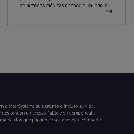
de historias médicas en todo el mundo, ha
anunciado hoy que ha sido reconocida
como «Líder» de historias clínicas
electrónicas (HCE) en el Magic Quadrant
de Gartner 2026.
 a InterSystems su sustento e incluso su vida.
entes tengan un acceso fiable y en tiempo real a
, datos a los que pueden conectarse para compartir