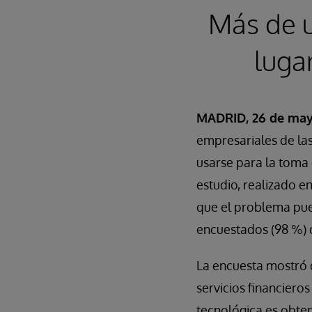
Más de u
luga
MADRID, 26 de may
empresariales de las
usarse para la toma 
estudio, realizado e
que el problema pue
encuestados (98 %) d
La encuesta mostró 
servicios financiero
tecnológica es obte