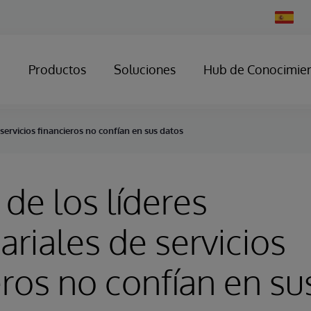
Change
Country
Productos
Soluciones
Hub de Conocimie
 servicios financieros no confían en sus datos
 de los líderes
riales de servicios
eros no confían en su