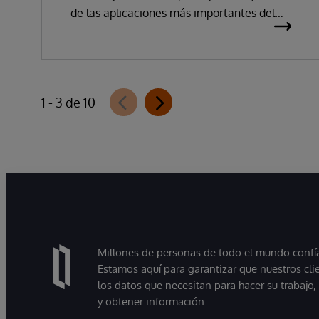
de las aplicaciones más importantes del
mundo, ha anunciado hoy la disponibilidad
de InterSystems Data Studio™ AI Assistant,
una nueva extensión para InterSystems
Data Studio basada en IA generativa que
1 - 3 de 10
permite a las organizaciones comprender,
explorar, consultar y visualizar sus datos de
forma más sencilla mediante interacciones
en lenguaje natural. A medida que las
organizaciones pasan de experimentar con
la IA a utilizarla en entornos de producción,
muchas descubren que la principal
dificultad no reside en el modelo, sino en
Millones de personas de todo el mundo confían
proporcionar a estos sistemas acceso a
Estamos aquí para garantizar que nuestros cli
información fiable, actualizada y preparada
los datos que necesitan para hacer su trabajo
para su uso empresarial.
y obtener información.