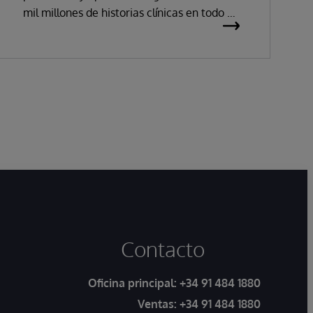
mil millones de historias clínicas en todo el
mundo, ha anunciado que sus soluciones de
historia clínica electrónica han obtenido la
certificación como productos sanitarios de
clase IIa, del inglés Class IIa Medical
Devices under Regulation (MDR) conforme
al Reglamento (UE) 2017/745 sobre los
productos sanitarios.
Contacto
Oficina principal:
+34 91 484 1880
Ventas:
+34 91 484 1880