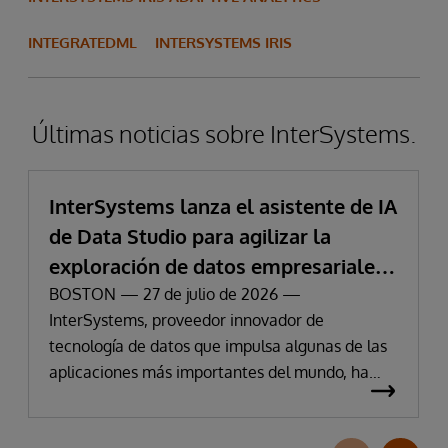
INTEGRATEDML
INTERSYSTEMS IRIS
Últimas noticias sobre InterSystems.
InterSystems lanza el asistente de IA
de Data Studio para agilizar la
exploración de datos empresariales
y la obtención de información
BOSTON — 27 de julio de 2026 —
InterSystems, proveedor innovador de
tecnología de datos que impulsa algunas de las
aplicaciones más importantes del mundo, ha
anunciado hoy la disponibilidad de InterSystems
Data Studio™ AI Assistant, una nueva extensión