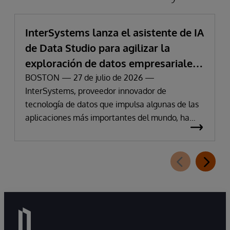
InterSystems lanza el asistente de IA
de Data Studio para agilizar la
exploración de datos empresariales
y la obtención de información
BOSTON — 27 de julio de 2026 —
InterSystems, proveedor innovador de
tecnología de datos que impulsa algunas de las
aplicaciones más importantes del mundo, ha
anunciado hoy la disponibilidad de InterSystems
Data Studio™ AI Assistant, una nueva extensión
para InterSystems Data Studio basada en IA
generativa que permite a las organizaciones
comprender, explorar, consultar y visualizar sus
datos de forma más sencilla mediante
interacciones en lenguaje natural. A medida que
las organizaciones pasan de experimentar con