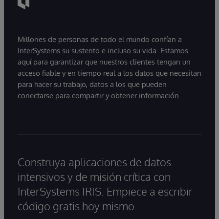
la IA a utilizarla en entornos de producción,
muchas descubren que la principal dificultad no
reside en el modelo, sino en proporcionar a
Millones de personas de todo el mundo confían a
estos sistemas acceso a información fiable,
InterSystems su sustento e incluso su vida. Estamos
actualizada y preparada para su uso
aquí para garantizar que nuestros clientes tengan un
empresarial.
acceso fiable y en tiempo real a los datos que necesitan
para hacer su trabajo, datos a los que pueden
conectarse para compartir y obtener información.
Construya aplicaciones de datos
intensivos y de misión crítica con
InterSystems IRIS. Empiece a escribir
código gratis hoy mismo.