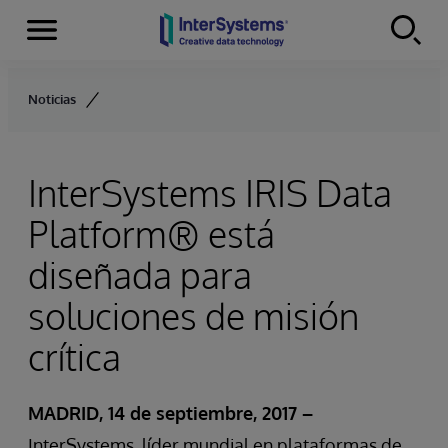
Secciones
Skip to content
Noticias
InterSystems IRIS Data
Platform® está
diseñada para
soluciones de misión
crítica
MADRID, 14 de septiembre, 2017
–
InterSystems, líder mundial en plataformas de