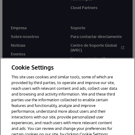
Cloud Partners
Empresa
Soporte
Sobre nosotros
Para contactar directamente
Noticias
Centro de Soporte Global
(WRC)
Eventos
Documentación
Empleo
Cookie Settings
Product Alerts &amp;
Advisories
This site uses cookies and similar tools, some of which are
provided by third parties, to operate and improve our site,
reach users with relevant content and ads, collect user data
and browsing and activity information. We and these third
parties use the information collected to enable certain
features and functionality, analyze and improve
performance, understand more about users and their
1996-2026 InterSystems Corporation, Boston, MA. Todos los
derechos reservados.
interactions with our site, provide personalized user
experiences, and reach users with more relevant content
Avisos/Términos y condiciones
Declaración de privacidad
and ads. You can review and change your preferences for
Garantía de devolución
Accesibilidad
certain cookies on our site, by clicking Cookie Settings.