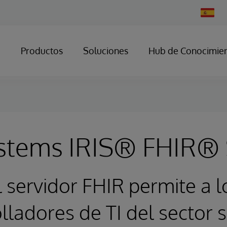
Change
Country
Productos
Soluciones
Hub de Conocimie
ystems IRIS® FHIR® 
l servidor FHIR permite a l
lladores de TI del sector s