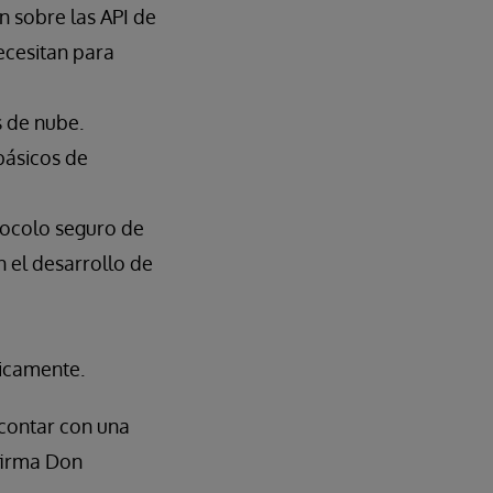
n sobre las API de
ecesitan para
 de nube.
básicos de
tocolo seguro de
n el desarrollo de
ticamente.
 contar con una
afirma Don