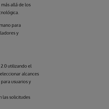
 más allá de los
cnológica.
n mano para
lladores y
.0 utilizando el
seleccionar alcances
 para usuarios y
 las solicitudes