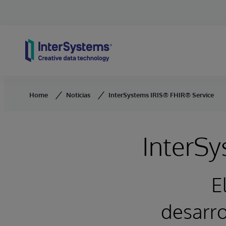
Skip to content
Home
Noticias
InterSystems IRIS® FHIR® Service
InterS
E
desarro