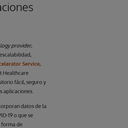
aciones
ology provider
,
escalabilidad,
elerator Service
,
t Healthcare
torio fácil, seguro y
s aplicaciones.
corporan datos de la
VID-19 o que se
a forma de