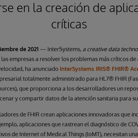
rse en la creación de aplic
críticas
iembre de 2021
— InterSystems,
a creative data techn
las empresas a resolver los problemas más críticos de 
 velocidad, ha anunciado
InterSystems IRIS® FHIR® Acc
mpresarial totalmente administrado para HL7® FHIR (Fas
ources), que proporciona a los desarrolladores un reposi
enar y compartir datos de la atención sanitaria para su
ladores de FHIR crean aplicaciones innovadoras que in
ejemplo, aplicaciones que rastrean el diagnóstico de CO
tivos de Internet of Medical Things (IoMT), necesitan un