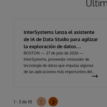
Últim
InterSystems lanza el asistente
de IA de Data Studio para agilizar
la exploración de datos
empresariales y la obtención de
BOSTON — 27 de julio de 2026 —
InterSystems, proveedor innovador de
información
tecnología de datos que impulsa algunas
de las aplicaciones más importantes del
mundo, ha anunciado hoy la disponibilidad
de InterSystems Data Studio™ AI Assistant,
una nueva extensión para InterSystems
Data Studio basada en IA generativa que
1 - 3 de 10
permite a las organizaciones comprender,