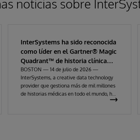
as noticias sobre InterSy
InterSystems ha sido reconocida
como líder en el Gartner® Magic
Quadrant™ de historia clínica
electrónica empresarial
BOSTON — 14 de julio de 2026 —
InterSystems, a creative data technology
provider que gestiona más de mil millones
de historias médicas en todo el mundo, ha
anunciado hoy que ha sido reconocida
como «Líder» de historias clínicas
electrónicas (HCE) en el Magic Quadrant
de Gartner 2026.