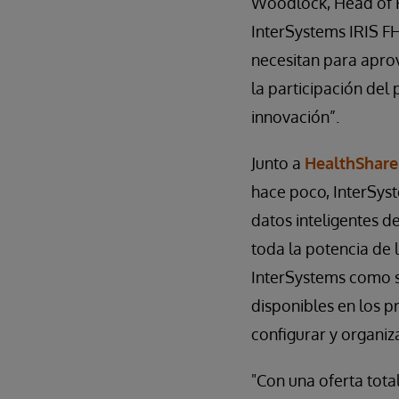
Woodlock, Head of H
InterSystems IRIS FH
necesitan para aprov
la participación del 
innovación”.
Junto a
HealthShare
hace poco, InterSyst
datos inteligentes d
toda la potencia de 
InterSystems como se
disponibles en los p
configurar y organiza
"Con una oferta tot