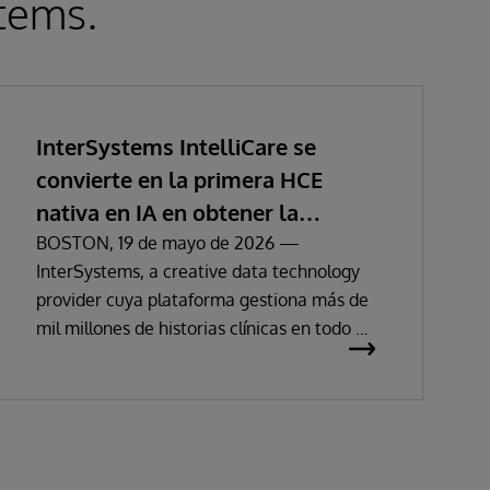
stems.
InterSystems IntelliCare se
convierte en la primera HCE
nativa en IA en obtener la
certificación del Reglamento
BOSTON, 19 de mayo de 2026 —
InterSystems, a creative data technology
Europeo de Dispositivos Médicos
provider cuya plataforma gestiona más de
mil millones de historias clínicas en todo el
mundo, ha anunciado que sus soluciones de
historia clínica electrónica han obtenido la
certificación como productos sanitarios de
clase IIa, del inglés Class IIa Medical
Devices under Regulation (MDR) conforme