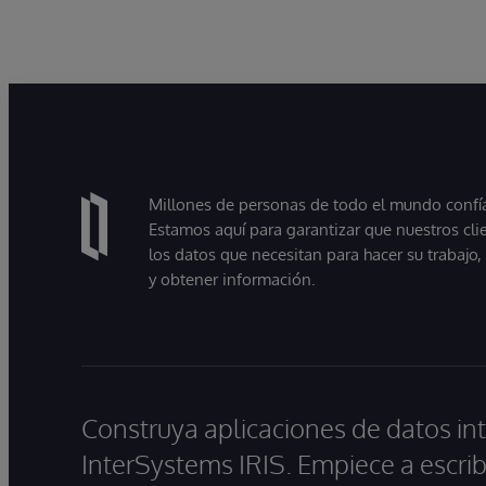
explorar, consultar y visualizar sus datos de
forma más sencilla mediante interacciones
en lenguaje natural. A medida que las
organizaciones pasan de experimentar con
la IA a utilizarla en entornos de producción,
muchas descubren que la principal
dificultad no reside en el modelo, sino en
Millones de personas de todo el mundo confían
proporcionar a estos sistemas acceso a
Estamos aquí para garantizar que nuestros cli
información fiable, actualizada y preparada
los datos que necesitan para hacer su trabajo
para su uso empresarial.
y obtener información.
Construya aplicaciones de datos int
InterSystems IRIS. Empiece a escrib