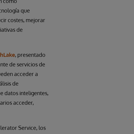
ón como
ecnología que
cir costes, mejorar
iativas de
thLake
, presentado
nte de servicios de
pueden acceder a
lisis de
e datos inteligentes,
arios acceder,
erator Service, los