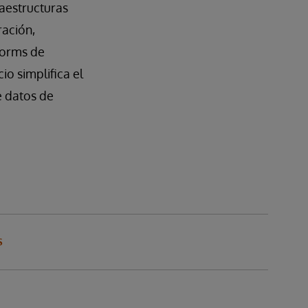
raestructuras
ración,
forms de
icio simplifica el
e datos de
S