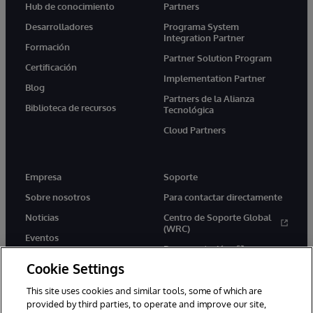
Hub de conocimiento
Partners
Desarrolladores
Programa System
Integration Partner
Formación
Partner Solution Program
Certificación
Implementation Partner
Blog
Partners de la Alianza
Biblioteca de recursos
Tecnológica
Cloud Partners
Empresa
Soporte
Sobre nosotros
Para contactar directamente
Noticias
Centro de Soporte Global
(WRC)
Eventos
Documentación
Empleo
Cookie Settings
Product Alerts &amp;
Advisories
This site uses cookies and similar tools, some of which are
provided by third parties, to operate and improve our site,