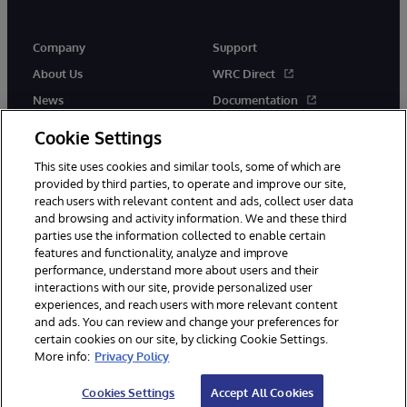
Company
Support
About Us
WRC Direct
News
Documentation
Events
Product Alerts & Advisories
Cookie Settings
Careers
This site uses cookies and similar tools, some of which are
provided by third parties, to operate and improve our site,
reach users with relevant content and ads, collect user data
and browsing and activity information. We and these third
parties use the information collected to enable certain
features and functionality, analyze and improve
performance, understand more about users and their
© 1996-2026 InterSystems Corporation, Cambridge, MA. All Rights
interactions with our site, provide personalized user
Reserved.
experiences, and reach users with more relevant content
Notices/Terms & Conditions
Privacy Statement
Guarantee
and ads. You can review and change your preferences for
Accessibility
certain cookies on our site, by clicking Cookie Settings.
More info:
Privacy Policy
Cookies Settings
Accept All Cookies