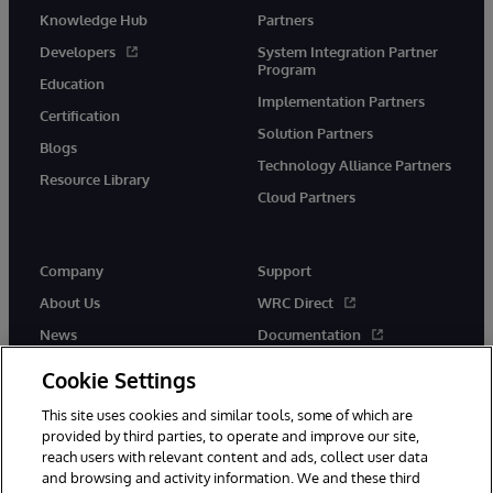
Knowledge Hub
Partners
Developers
System Integration Partner
Program
Education
Implementation Partners
Certification
Solution Partners
Blogs
Technology Alliance Partners
Resource Library
Cloud Partners
Company
Support
About Us
WRC Direct
News
Documentation
Events
Product Alerts & Advisories
Cookie Settings
Careers
This site uses cookies and similar tools, some of which are
provided by third parties, to operate and improve our site,
reach users with relevant content and ads, collect user data
and browsing and activity information. We and these third