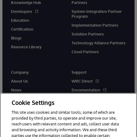
Knowledge Hub
Partners
Developers
System Integration Partner
Program
Education
Implementation Partners
Certification
Solution Partners
Blogs
Technology Alliance Partners
Resource Library
Cloud Partners
Company
Support
About Us
WRC Direct
News
Documentation
Events
Product Alerts & Advisories
Cookie Settings
Careers
This site uses cookies and similar tools, some of which are
provided by third parties, to operate and improve our site,
reach users with relevant content and ads, collect user data
and browsing and activity information. We and these third
parties use the information collected to enable certain