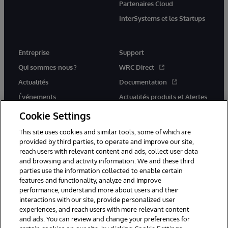
Partenaires Cloud
InterSystems et les Startups
Entreprise
Support
Qui sommes-nous ?
WRC Direct
Actualités
Documentation
Événements
Actualités produits et Alertes
Rejoignez-nous
Cookie Settings
This site uses cookies and similar tools, some of which are
provided by third parties, to operate and improve our site,
reach users with relevant content and ads, collect user data
and browsing and activity information. We and these third
parties use the information collected to enable certain
© 1996-2026 InterSystems Corporation, Cambridge, MA. Tous droits
features and functionality, analyze and improve
réservés.
performance, understand more about users and their
interactions with our site, provide personalized user
Mentions légales
experiences, and reach users with more relevant content
Déclaration de confidentialité d'InterSystems Corporation
Garantie
and ads. You can review and change your preferences for
Accessibilité