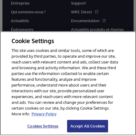
Entreprise
Support
Qui sommes-nous ?
WRC Direct
Actualités
Documentation
Événements
Actualités produits et Alertes
Rejoignez-nous
Cookie Settings
This site uses cookies and similar tools, some of which are
provided by third parties, to operate and improve our site,
reach users with relevant content and ads, collect user data
and browsing and activity information. We and these third
parties use the information collected to enable certain
© 1996-2026 InterSystems Corporation, Cambridge, MA. Tous droits
features and functionality, analyze and improve
réservés.
performance, understand more about users and their
interactions with our site, provide personalized user
Mentions légales
experiences, and reach users with more relevant content
Déclaration de confidentialité d'InterSystems Corporation
Garantie
and ads. You can review and change your preferences for
Accessibilité
certain cookies on our site, by clicking Cookie Settings.
More info:
Privacy Policy
Cookies Settings
Accept All Cookies