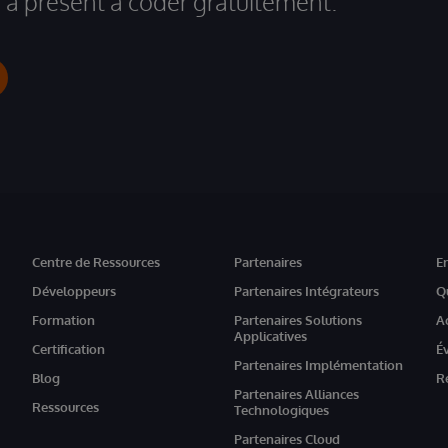
à présent à coder gratuitement.
Centre de Ressources
Partenaires
E
Développeurs
Partenaires Intégrateurs
Q
Formation
Partenaires Solutions
A
Applicatives
Certification
É
Partenaires Implémentation
Blog
R
Partenaires Alliances
Ressources
Technologiques
Partenaires Cloud