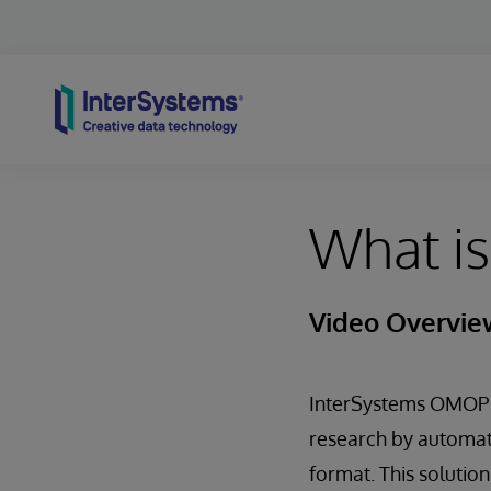
Skip to content
What i
Video Overvie
InterSystems OMOP i
research by automati
format. This solutio