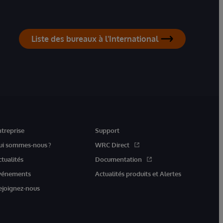
Liste des bureaux à l'International
ntreprise
Support
ui sommes-nous ?
WRC Direct
ctualités
Documentation
vénements
Actualités produits et Alertes
ejoignez-nous