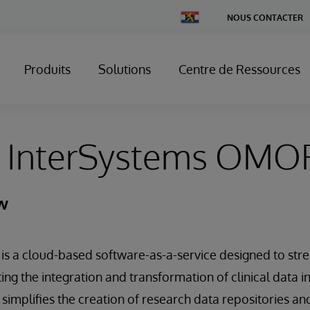
Change
NOUS CONTACTER
Country
Produits
Solutions
Centre de Ressources
s InterSystems OMO
w
s a cloud-based software-as-a-service designed to str
ng the integration and transformation of clinical data 
n simplifies the creation of research data repositories a