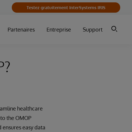
Testez gratuitement InterSystems IRIS
Partenaires
Entreprise
Support
P?
eamline healthcare
into the OMOP
nd ensures easy data