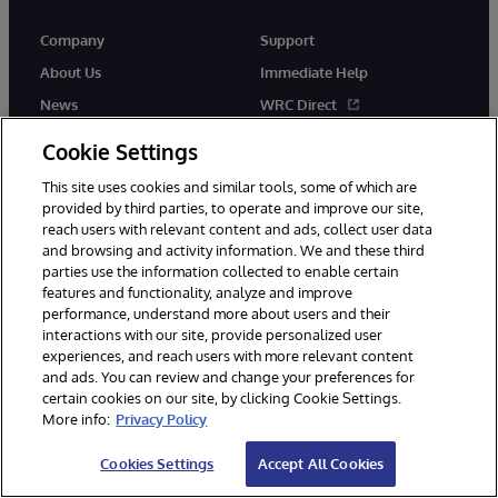
Company
Support
About Us
Immediate Help
News
WRC Direct
InterSystems Events
Documentation
Cookie Settings
Careers
Product Alerts & Advisories
This site uses cookies and similar tools, some of which are
provided by third parties, to operate and improve our site,
reach users with relevant content and ads, collect user data
and browsing and activity information. We and these third
parties use the information collected to enable certain
features and functionality, analyze and improve
performance, understand more about users and their
© 1996-2026 InterSystems Corporation, Boston, MA. Alla rättigheter
förbehållna.
interactions with our site, provide personalized user
experiences, and reach users with more relevant content
Meddelanden/Termer och villkor
Integritetspolicy
Garanti
and ads. You can review and change your preferences for
Tillgänglighet
certain cookies on our site, by clicking Cookie Settings.
More info:
Privacy Policy
Cookies Settings
Accept All Cookies