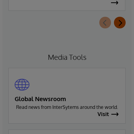
availability of InterSystems Data Studio™ AI
Assistant, a new generative AI-powered
extension for InterSystems Data Studio that
helps organizations more easily understand,
navigate, query, and visualize data through
natural language interactions.
Media Tools
Global Newsroom
Read news from InterSytems around the world.
Visit