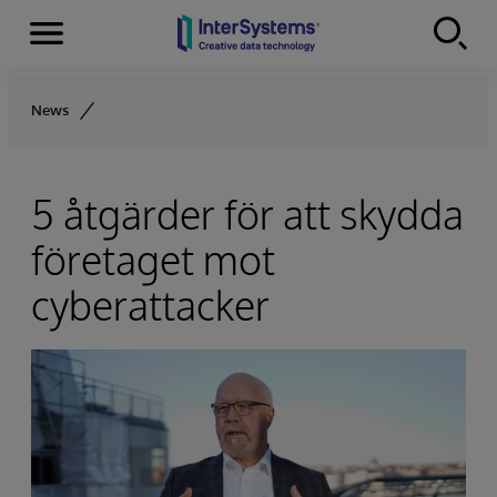
Menu
Skip to content
News
5 åtgärder för att skydda
företaget mot
cyberattacker