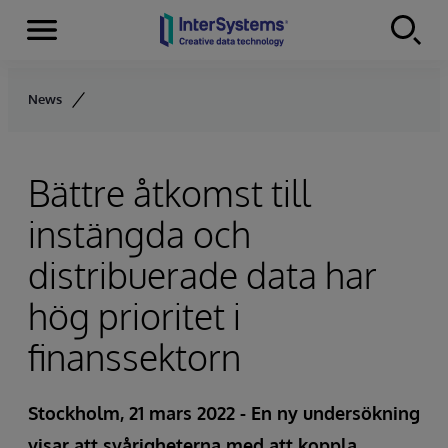
Menu
Skip to content
News
Bättre åtkomst till
instängda och
distribuerade data har
hög prioritet i
finanssektorn
Stockholm, 21 mars 2022 - En ny undersökning
visar att svårigheterna med att koppla