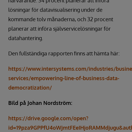
närvarande. 34 procent planerar att införa
lösningar för datavisualisering under de
kommande tolv månaderna, och 32 procent
planerar att införa självservicelösningar för
datahantering.
Den fullständiga rapporten finns att hämta här:
https://www.intersystems.com/industries/busines
services/empowering-line-of-business-data-
democratization/
Bild på Johan Nordström:
https://drive.google.com/open?
id=19pza9GPPfU4oWjmtFEeIHjoRAMMdjugu&authu