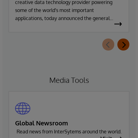
creative data technology provider powering
some of the world's most important
applications, today announced the general
availability of InterSystems Data Studio™ AI
Assistant, a new generative AI-powered
extension for InterSystems Data Studio that
helps organizations more easily understand,
navigate, query, and visualize data through
natural language interactions.
Media Tools
Global Newsroom
Read news from InterSytems around the world.