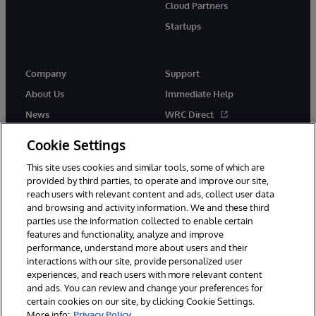
Cloud Partners
Startups
Company
Support
About Us
Immediate Help
News
WRC Direct
InterSystems Events
Documentation
Cookie Settings
Careers
Product Alerts & Advisories
This site uses cookies and similar tools, some of which are
provided by third parties, to operate and improve our site,
reach users with relevant content and ads, collect user data
and browsing and activity information. We and these third
parties use the information collected to enable certain
features and functionality, analyze and improve
performance, understand more about users and their
© 1996-2026 InterSystems Corporation, Boston, MA. Alla rättigheter
förbehållna.
interactions with our site, provide personalized user
experiences, and reach users with more relevant content
Meddelanden/Termer och villkor
Integritetspolicy
Garanti
and ads. You can review and change your preferences for
Tillgänglighet
certain cookies on our site, by clicking Cookie Settings.
More info:
Privacy Policy