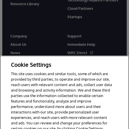
Resource Library
Cloud Partners
Startups
Company
Support
About Us
Immediate Help
News
WRC Direct
InterSystems Events
Documentation
Cookie Settings
Careers
Product Alerts & Advisories
This site uses cookies and similar tools, some of which are
provided by third parties, to operate and improve our site,
reach users with relevant content and ads, collect user data
and browsing and activity information. We and these third
parties use the information collected to enable certain
features and functionality, analyze and improve
performance, understand more about users and their
© 1996-2026 InterSystems Corporation, Boston, MA. Alla rättigheter
förbehållna.
interactions with our site, provide personalized user
experiences, and reach users with more relevant content
Meddelanden/Termer och villkor
Integritetspolicy
Garanti
and ads. You can review and change your preferences for
Tillgänglighet
certain cookies on our site, by clicking Cookie Settings.