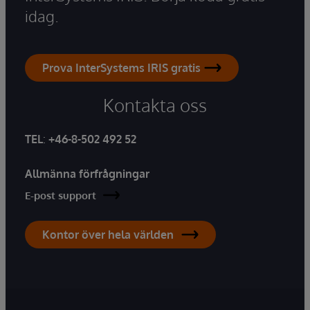
idag.
Prova InterSystems IRIS gratis
Kontakta oss
TEL
:
+46-8-502 492 52
Allmänna förfrågningar
E-post support
Kontor över hela världen