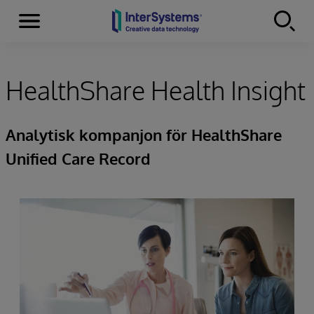
Menu
Skip to content
HealthShare Health Insight
Analytisk kompanjon för HealthShare
Unified Care Record