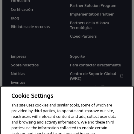
Formación
Partner Solution Program
Certificación
Implementation Partner
Blog
Partners de la Alianza
Biblioteca de recursos
Tecnológica
Cloud Partners
Empresa
Soporte
Sobre nosotros
Para contactar directamente
Noticias
Centro de Soporte Global
(WRC)
Eventos
Documentación
Empleo
Cookie Settings
Product Alerts &amp;
Advisories
This site uses cookies and similar tools, some of which are
provided by third parties, to operate and improve our site,
reach users with relevant content and ads, collect user data
and browsing and activity information. We and these third
parties use the information collected to enable certain
features and functionality, analyze and improve