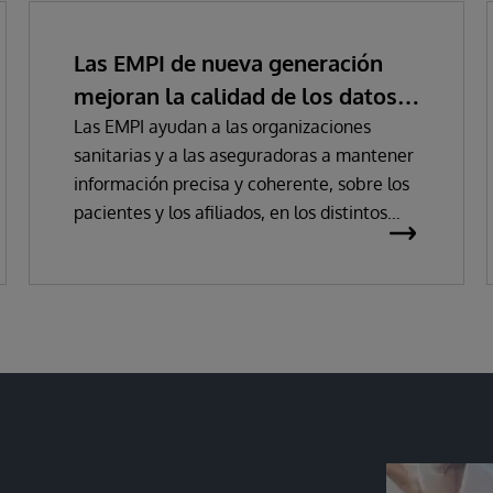
Las EMPI de nueva generación
mejoran la calidad de los datos
de identidad
Las EMPI ayudan a las organizaciones
sanitarias y a las aseguradoras a mantener
información precisa y coherente, sobre los
pacientes y los afiliados, en los distintos
sistemas informáticos y centros sanitarios.
Mejoran la prestación de asistencia y el
rendimiento empresarial optimizando la
calidad de los datos, conciliando
incoherencias y lagunas de datos entre
sistemas, y asignando un identificador
único a cada persona.