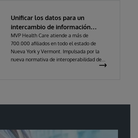
Unificar los datos para un
intercambio de información
eficiente más allá de los
MVP Health Care atiende a más de
700.000 afiliados en todo el estado de
requisitos reglamentarios
Nueva York y Vermont. Impulsada por la
nueva normativa de interoperabilidad de
los CMS/ONC, MVP seleccionó un socio
que no sólo le ayudaría a cumplir los
requisitos iniciales de la normativa, sino
que colaboraría a largo plazo para mejorar
el intercambio de información y la salud y
el bienestar de los afiliados. MVP utiliza
InterSystems IRIS for Health™ y
HealthShare para unificar datos de fuentes
dispares e intercambiar y compartir