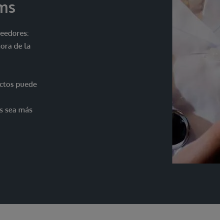
ems
veedores:
ora de la
ectos puede
es sea más