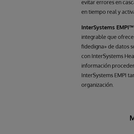
evitar errores en cas
en tiempo real y activ
InterSystems EMPI™
integrable que ofrece 
fidedigna» de datos s
con InterSystems Heal
información procedente
InterSystems EMPI ta
organización.
M