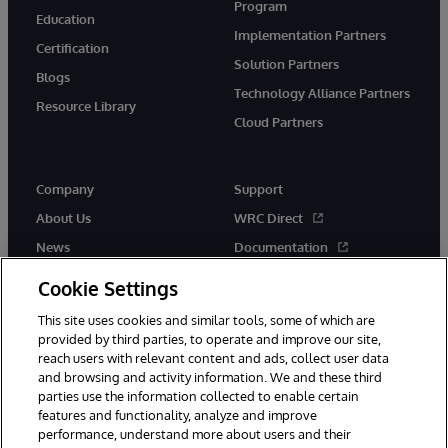
Program
Education
Implementation Partners
Certification
Solution Partners
Blogs
Technology Alliance Partners
Resource Library
Cloud Partners
Company
Support
About Us
WRC Direct
News
Documentation
Events
Product Alerts & Advisories
Cookie Settings
Careers
This site uses cookies and similar tools, some of which are
provided by third parties, to operate and improve our site,
reach users with relevant content and ads, collect user data
and browsing and activity information. We and these third
parties use the information collected to enable certain
features and functionality, analyze and improve
performance, understand more about users and their
© 1996-2026 InterSystems Corporation, Cambridge, MA. All Rights