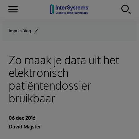
Menu
Skip to content
Impuls Blog
Zo maak je data uit het
elektronisch
patiëntendossier
bruikbaar
06 dec 2016
David Majster