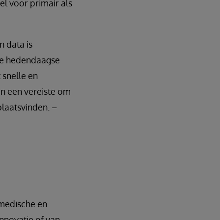
el voor primair als
n data is
de hedendaagse
 snelle en
jn een vereiste om
plaatsvinden. –
 medische en
nnovatie of van