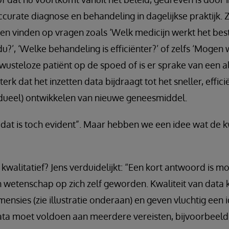
ccurate diagnose en behandeling in dagelijkse praktijk. Z
en vinden op vragen zoals ‘Welk medicijn werkt het bes
idu?’, ‘Welke behandeling is efficiënter?’ of zelfs ‘Mogen 
wusteloze patiënt op de spoed of is er sprake van een all
rk dat het inzetten data bijdraagt tot het sneller, effici
vidueel) ontwikkelen van nieuwe geneesmiddel.
dat is toch evident”. Maar hebben we een idee wat de kw
alitatief? Jens verduidelijkt: “Een kort antwoord is moei
n wetenschap op zich zelf geworden. Kwaliteit van data
ensies (zie illustratie onderaan) en geven vluchtig een
data moet voldoen aan meerdere vereisten, bijvoorbeeld 