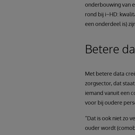
onderbouwing van ee
rond bij i~HD: kwali
een onderdeel is) zij
Betere da
Met betere data creë
zorgsector, dat staa
iemand vanuit een c
voor bij oudere pers
“Dat is ook niet zo 
ouder wordt (comobi