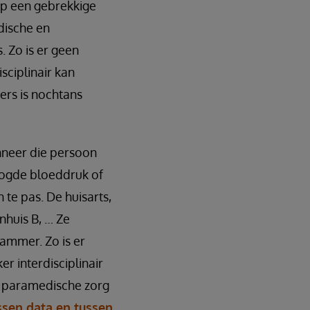
 op een gebrekkige
dische en
 Zo is er geen
sciplinair kan
ers is nochtans
nneer die persoon
oogde bloeddruk of
te pas. De huisarts,
nhuis B, … Ze
jammer. Zo is er
r interdisciplinair
n paramedische zorg
ssen data en tussen