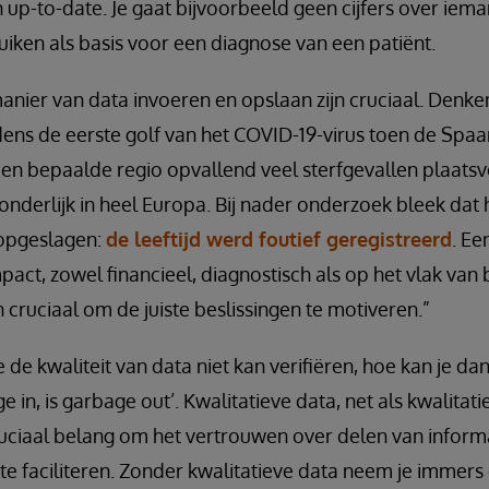
 up-to-date. Je gaat bijvoorbeeld geen cijfers over ie
uiken als basis voor een diagnose van een patiënt.
anier van data invoeren en opslaan zijn cruciaal. Denk
jdens de eerste golf van het COVID-19-virus toen de Spa
 een bepaalde regio opvallend veel sterfgevallen plaats
tzonderlijk in heel Europa. Bij nader onderzoek bleek dat
 opgeslagen:
de leeftijd werd foutief geregistreerd
. Ee
act, zowel financieel, diagnostisch als op het vlak van 
n cruciaal om de juiste beslissingen te motiveren.”
je de kwaliteit van data niet kan verifiëren, hoe kan je 
 in, is garbage out’. Kwalitatieve data, net als kwalitat
ruciaal belang om het vertrouwen over delen van inform
te faciliteren. Zonder kwalitatieve data neem je immers