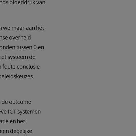
mands bloeddruk van
en we maar aan het
anse overheid
vonden tussen 0 en
 het systeem de
n foute conclusie
beleidskeuzes.
dan de outcome
ieve ICT-systemen
atie en het
 een degelijke