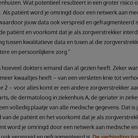
kenhuizen. Wat potentieel resulteert in een groter risico
a. Als patiënt word je omringd door een netwerk aan me
aardoor jouw data ook verspreid en gefragmenteerd is.
de patiënt en voorkomt dat je als zorgverstrekker interdi
g tussen kwalitatieve data en tusen al die zorgverstrekk
tere en persoonlijkere zorg.”
 hoeveel dokters iemand dan al gezien heeft. Zeker wa
meer kwaaltjes heeft – van een versleten knie tot verh
e 2 – voor alles komt er een andere zorgverstrekker aan 
rts, de dermatoloog in ziekenhuis A, de geriater in zieke
en volledig plaatje van alle medische gegevens. Dat is 
 van de patiënt en het voorkomt dat je als zorgverstrekke
iënt word je omringd door een netwerk aan medische e
ook verspreid en gefragmenteerd is.
De verbinding tu