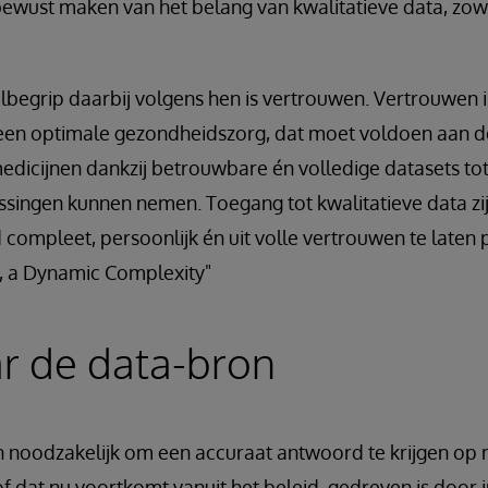
s bewust maken van het belang van kwalitatieve data, zow
elbegrip daarbij volgens hen is vertrouwen. Vertrouwen i
een optimale gezondheidszorg, dat moet voldoen aan 
dicijnen dankzij betrouwbare én volledige datasets tot
ssingen kunnen nemen. Toegang tot kwalitatieve data zi
compleet, persoonlijk én uit volle vertrouwen te laten 
y, a Dynamic Complexity"
r de data-bron
jn noodzakelijk om een accuraat antwoord te krijgen op
 dat nu voortkomt vanuit het beleid, gedreven is door i