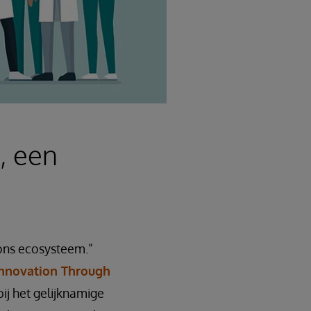
, een
 ons ecosysteem.”
 Innovation Through
ij het gelijknamige