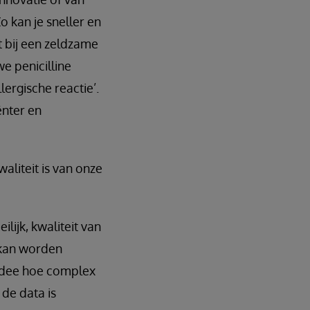
o kan je sneller en
t bij een zeldzame
we penicilline
ergische reactie’.
ënter en
aliteit is van onze
lijk, kwaliteit van
 kan worden
 idee hoe complex
de data is