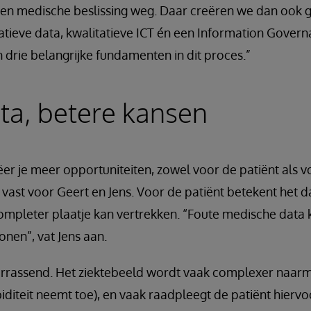
n medische beslissing weg. Daar creëren we dan ook g
tatieve data, kwalitatieve ICT én een Information Gov
n drie belangrijke fundamenten in dit proces.”
ta, betere kansen
er je meer opportuniteiten, zowel voor de patiënt als v
t vast voor Geert en Jens. Voor de patiënt betekent het d
ompleter plaatje kan vertrekken. “Foute medische data
onen”, vat Jens aan.
verrassend. Het ziektebeeld wordt vaak complexer naarm
diteit neemt toe), en vaak raadpleegt de patiënt hierv