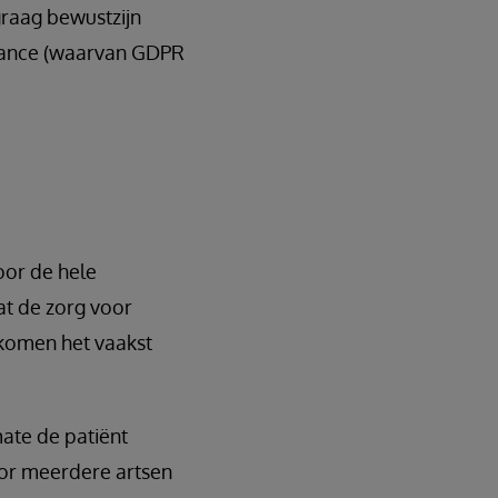
raag bewustzijn
ernance (waarvan GDPR
oor de hele
at de zorg voor
 komen het vaakst
ate de patiënt
oor meerdere artsen