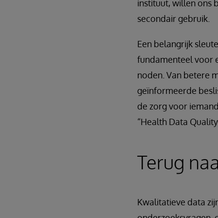
instituut, willen on
secondair gebruik.
Een belangrijk sleut
fundamenteel voor 
noden. Van betere me
geïnformeerde besli
de zorg voor iemand 
“Health Data Qualit
Terug naa
Kwalitatieve data zi
onderzoeksvragen, of