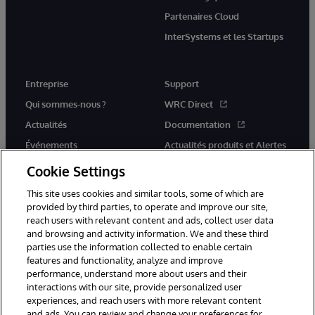
Partenaires Cloud
InterSystems et les Startups
Entreprise
Support
Qui sommes-nous ?
WRC Direct
Actualités
Documentation
Événements
Actualités produits et Alertes
Rejoignez-nous
Cookie Settings
This site uses cookies and similar tools, some of which are
provided by third parties, to operate and improve our site,
reach users with relevant content and ads, collect user data
and browsing and activity information. We and these third
parties use the information collected to enable certain
© 1996-2026 InterSystems Corporation, Cambridge, MA. Tous droits
features and functionality, analyze and improve
réservés.
performance, understand more about users and their
interactions with our site, provide personalized user
Mentions légales
experiences, and reach users with more relevant content
Déclaration de confidentialité d'InterSystems Corporation
Garantie
and ads. You can review and change your preferences for