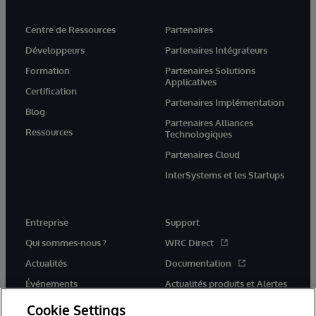
Centre de Ressources
Partenaires
Développeurs
Partenaires Intégrateurs
Formation
Partenaires Solutions
Applicatives
Certification
Partenaires Implémentation
Blog
Partenaires Alliances
Ressources
Technologiques
Partenaires Cloud
InterSystems et les Startups
Entreprise
Support
Qui sommes-nous ?
WRC Direct
Actualités
Documentation
Événements
Actualités produits et Alertes
Rejoignez-nous
Cookie Settings