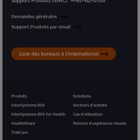
Support Produits (WRC) :
+1-617-621-0700
Demandes générales
Support Produits par email
Liste des bureaux à l'International
Produits
Solutions
InterSystems IRIS
Secteurs d'activité
InterSystems IRIS for Health
Cas d'utilisation
HealthShare
Retours d'expérience réussie
TrakCare