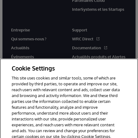
Partenaires Cloud
InterSystems et les Startups
Entreprise
Support
Qui sommes-nous ?
WRC Direct
Actualités
Documentation
Événements
Actualités produits et Alertes
Rejoignez-nous
Cookie Settings
This site uses cookies and similar tools, some of which are
provided by third parties, to operate and improve our site,
reach users with relevant content and ads, collect user data
and browsing and activity information. We and these third
parties use the information collected to enable certain
© 1996-2026 InterSystems Corporation, Cambridge, MA. Tous droits
features and functionality, analyze and improve
réservés.
performance, understand more about users and their
interactions with our site, provide personalized user
Mentions légales
experiences, and reach users with more relevant content
Déclaration de confidentialité d'InterSystems Corporation
Garantie
and ads. You can review and change your preferences for
Accessibilité
certain cookies on our site, by clicking Cookie Settings.